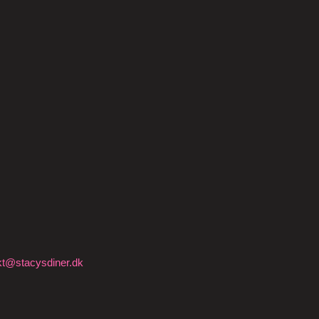
kt@stacysdiner.dk