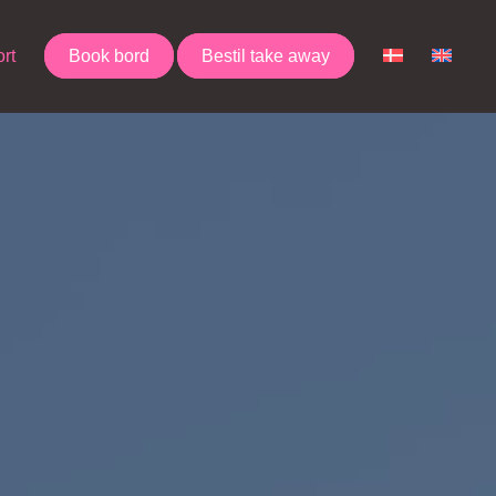
rt
Book bord
Bestil take away