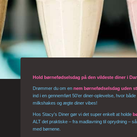
Hold børnefødselsdag på den vildeste diner i Da
Drømmer du om en
nem børnefødselsdag uden st
ind i en gennemført 50’er diner-oplevelse, hvor både
milkshakes og ægte diner vibes!
Hos Stacy’s Diner gør vi det super enkelt at holde
b
ALT det praktiske – fra madlavning til oprydning – 
med børnene.