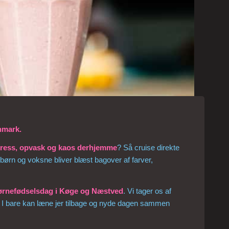
nmark.
ress, opvask og kaos derhjemme
? Så cruise direkte
 børn og voksne bliver blæst bagover af farver,
ørnefødselsdag i Køge og Næstved
. Vi tager os af
så I bare kan læne jer tilbage og nyde dagen sammen