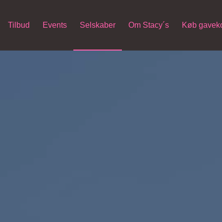
Tilbud
Events
Selskaber
Om Stacy´s
Køb gaveko