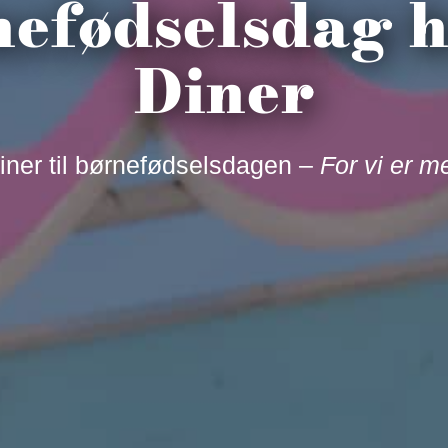
efødselsdag h
Diner
iner til børnefødselsdagen –
For vi er m