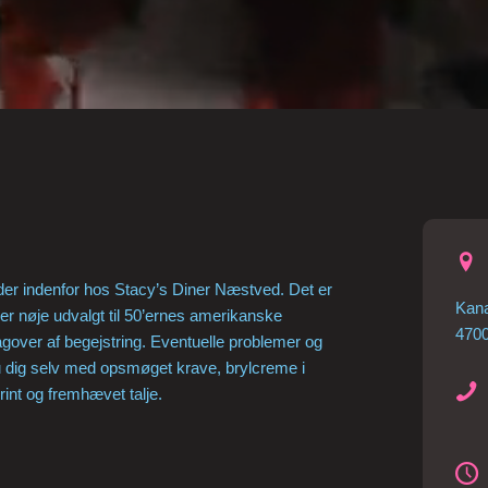
ræder indenfor hos Stacy’s Diner Næstved. Det er
Kana
 er nøje udvalgt til 50’ernes amerikanske
470
agover af begejstring. Eventuelle problemer og
du dig selv med opsmøget krave, brylcreme i
rint og fremhævet talje.