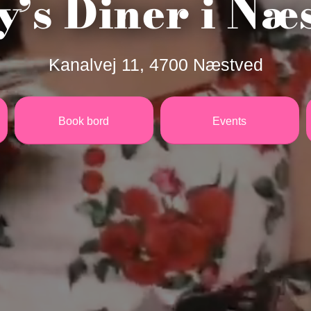
y’s Diner i Næ
Kanalvej 11, 4700 Næstved
Book bord
Events