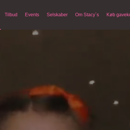
Tilbud
Events
Selskaber
Om Stacy´s
Køb gaveko