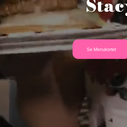
Stac
Se Menukortet