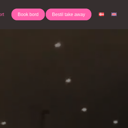
rt
Book bord
Bestil take away