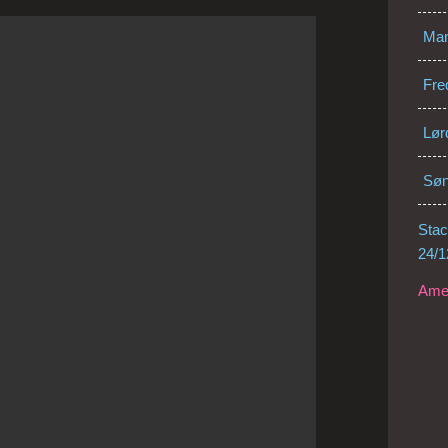
Man
Fre
Lør
Sø
Stac
24/1
Amer