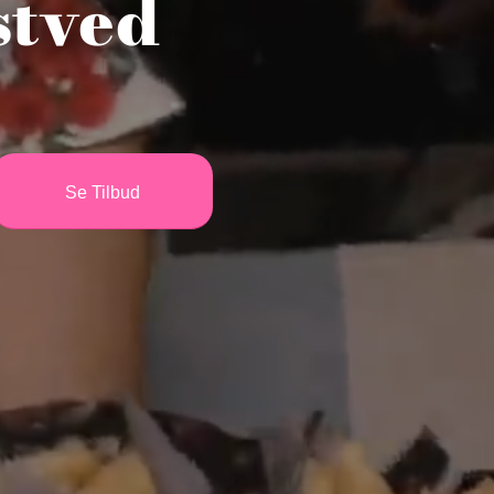
stved
Se Tilbud